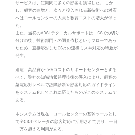
サービスは、短期間に多くの顧客を獲得した。 しか
し、顧客の急増と、次々と投入される新技術への対応
へはコールセンターの人員と教育コストの増大が伴っ
た。
また、当初のADSLテクニカルサポートは、CSでの切り
分けの後、技術部門への調査依頼というフローであっ
たため、直接応対したCSとの連携ミスや対応の時差が
発生。
迅速、高品質かつ低コストのサポートセンターとする
べく、弊社の知識情報処理技術の導入により、顧客の
架電応対レベルで故障診断や顧客対応のガイドライン
をシステム化してこれに応えたものがこのシステムで
ある。
本システムは現在、コールセンターの基幹ツールとし
て全CSオペレータの顧客対応に活用されており、一日
一万を超える利用がある。