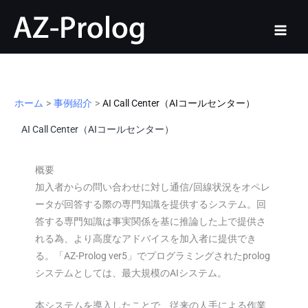
内
容
を
ス
キ
ッ
ホーム
事例紹介
AI Call Center（AIコールセンター）
プ
AI Call Center（AIコールセンター）
概要
加入者からの問い合わせに対し通信/回線状況をオペレ
ータが回答する際の専門知識を提供するシステム。回
答する専門知識は事実関係を基に推論した上で提供さ
れる為、より高度なアドバイスを加入者に提供でき
る。「AZ-Prolog ver5」でプログラミングされたprolog
システムとしては、最大規模のAIシステム。
本システムを導入したことで、従来の人手による作業