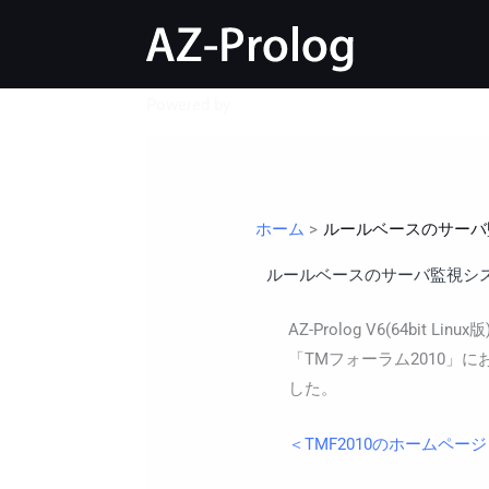
内
容
を
ス
Powered by
sofnec
キ
ッ
プ
ホーム
ルールベースのサーバ
ルールベースのサーバ監視シ
AZ-Prolog V6(64b
「TMフォーラム2010
した。
＜TMF2010のホームペー