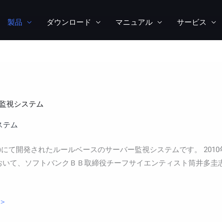
製品
ダウンロード
マニュアル
サービス
監視システム
ステム
it Linux版)にて開発されたルールベースのサーバー監視システムです。 20
」において、ソフトバンクＢＢ取締役チーフサイエンティスト筒井多圭
ジ＞