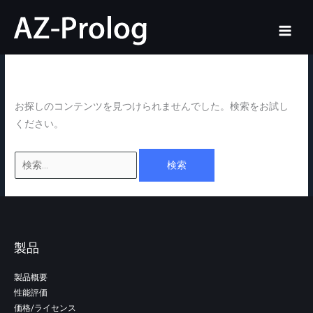
内
検
ホーム
Downloads
Windows
vc12
容
索
vc12
を
対
ス
象:
キ
ッ
お探しのコンテンツを見つけられませんでした。検索をお試し
プ
ください。
製品
製品概要
性能評価
価格/ライセンス