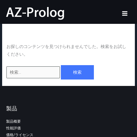
内
検
ホーム
Downloads
Windows
vc14
容
索
vc14
を
対
ス
象:
キ
ッ
お探しのコンテンツを見つけられませんでした。検索をお試し
プ
ください。
製品
製品概要
性能評価
価格/ライセンス