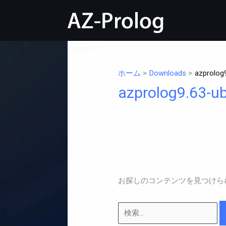
内
容
を
検
ス
Powered by
sofnec
索
キ
対
ホーム
Downloads
azprolog
ッ
象:
プ
azprolog9.63-u
お探しのコンテンツを見つけら