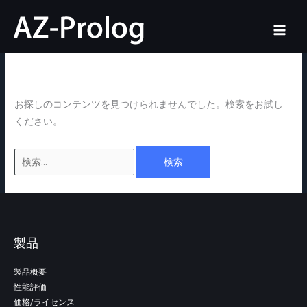
内
検
ホーム
Downloads
Ubuntu 14.04 32bit
容
索
Ubuntu 14.04 32bit
を
対
ス
象:
キ
ッ
お探しのコンテンツを見つけられませんでした。検索をお試し
プ
ください。
製品
製品概要
性能評価
価格/ライセンス