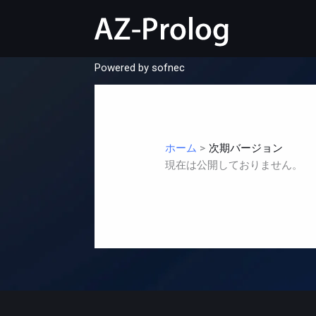
内
容
を
ス
Powered by
sofnec
キ
ッ
プ
ホーム
次期バージョン
現在は公開しておりません。