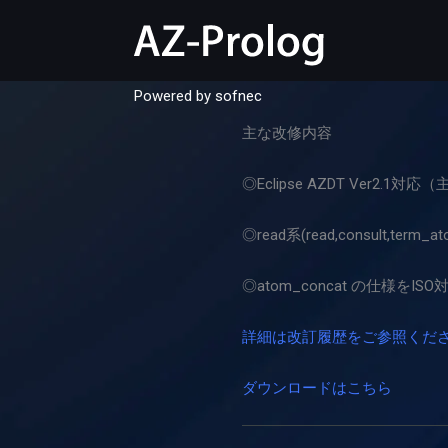
内
容
を
ス
Powered by
sofnec
キ
主な改修内容
ッ
プ
◎Eclipse AZDT Ver2
◎read系(read,consul
◎atom_concat の仕様をIS
詳細は改訂履歴をご参照くだ
ダウンロードはこちら