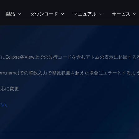
製品
ダウンロード
マニュアル
サービス
.1対応（主にEclipse各View上での改行コードを含むアトムの表示に起因す
t,term_atom,name)での整数入力で整数範囲を超えた場合にエラーとする
O対応に変更
さい。