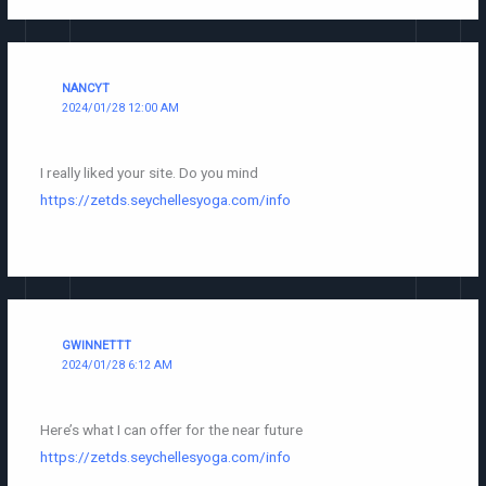
NANCYT
2024/01/28 12:00 AM
I really liked your site. Do you mind
https://zetds.seychellesyoga.com/info
GWINNETTT
2024/01/28 6:12 AM
Here’s what I can offer for the near future
https://zetds.seychellesyoga.com/info