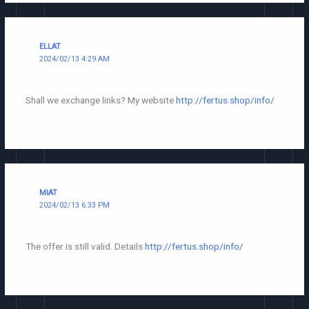
ELLAT
2024/02/13 4:29 AM
Shall we exchange links? My website
http://fertus.shop/info/
MIAT
2024/02/13 6:33 PM
The offer is still valid. Details
http://fertus.shop/info/