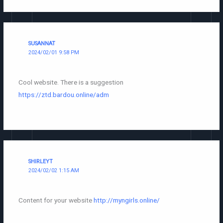
SUSANNAT
2024/02/01 9:58 PM
Cool website. There is a suggestion
https://ztd.bardou.online/adm
SHIRLEYT
2024/02/02 1:15 AM
Content for your website
http://myngirls.online/