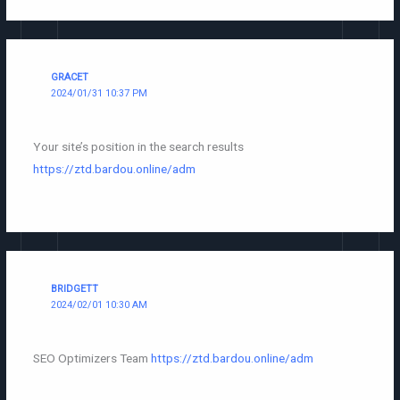
GRACET
2024/01/31 10:37 PM
Your site’s position in the search results
https://ztd.bardou.online/adm
BRIDGETT
2024/02/01 10:30 AM
SEO Optimizers Team
https://ztd.bardou.online/adm