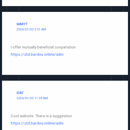
MARYT
2024/01/30 5:51 AM
I offer mutually beneficial cooperation
https://ztd.bardou.online/adm
IDAT
2024/01/30 11:59 AM
Cool website. There is a suggestion
https://ztd.bardou.online/adm