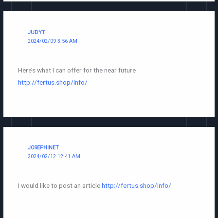
JUDYT
2024/02/09 3:56 AM
Here’s what I can offer for the near future
http://fertus.shop/info/
JOSEPHINET
2024/02/12 12:41 AM
I would like to post an article
http://fertus.shop/info/