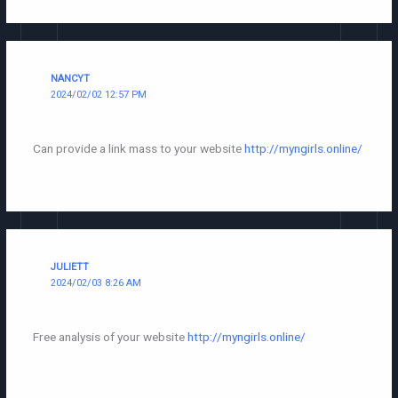
NANCYT
2024/02/02 12:57 PM
Can provide a link mass to your website
http://myngirls.online/
JULIETT
2024/02/03 8:26 AM
Free analysis of your website
http://myngirls.online/