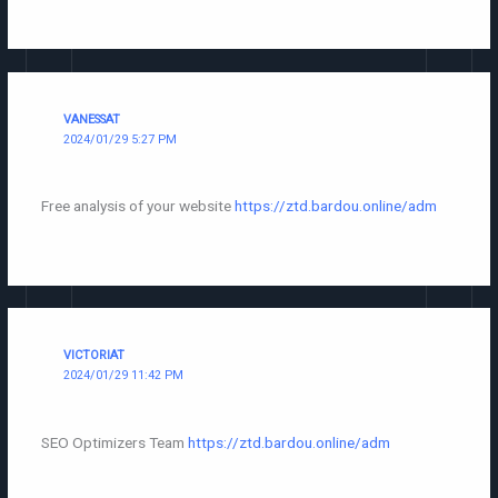
VANESSAT
2024/01/29 5:27 PM
Free analysis of your website
https://ztd.bardou.online/adm
VICTORIAT
2024/01/29 11:42 PM
SEO Optimizers Team
https://ztd.bardou.online/adm