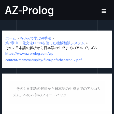
内
容
を
ス
キ
ッ
ホーム
Prologで学ぶAI手法
プ
第7章 単一化文法HPSGを使った機械翻訳システム
その2 日本語の解析から日本語の生成までのアルゴリズム
https://www.az-prolog.com/wp-
content/themes/display/files/pdf/chapter7_2.pdf
「その2 日本語の解析から日本語の生成までのアルゴリ
ズム」への29件のフィードバック