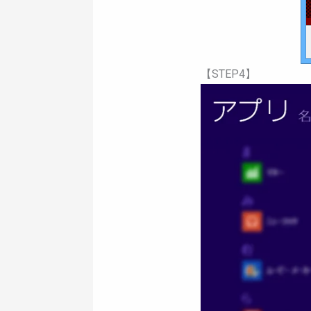
【STEP4】