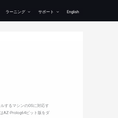
ラーニング
サポート
English
ルするマシンのOSに対応す
Z-Prolog64ビット版をダ