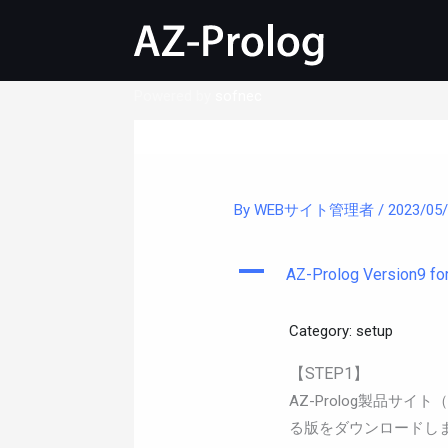
内
容
を
ス
Powered by
sofnec
キ
ッ
プ
By
WEBサイト管理者
/
2023/05
A
AZ-Prolog Version
Category: setup
【STEP1】
AZ-Prolog製品サイト（
る版をダウンロードします。