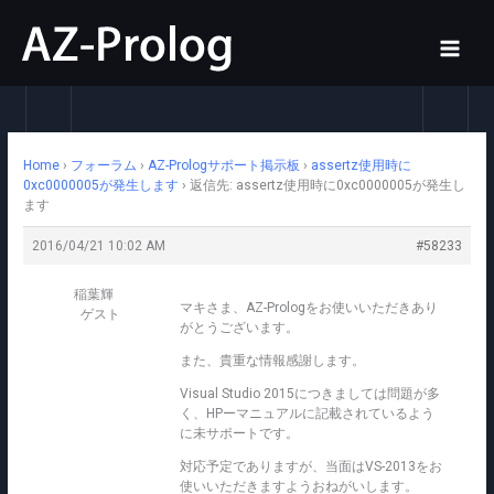
内
容
を
ス
キ
ッ
Home
›
フォーラム
›
AZ-Prologサポート掲示板
›
assertz使用時に
プ
0xc0000005が発生します
›
返信先: assertz使用時に0xc0000005が発生し
ます
2016/04/21 10:02 AM
#58233
稲葉輝
マキさま、AZ-Prologをお使いいただきあり
ゲスト
がとうございます。
また、貴重な情報感謝します。
Visual Studio 2015につきましては問題が多
く、HPーマニュアルに記載されているよう
に未サポートです。
対応予定でありますが、当面はVS-2013をお
使いいただきますようおねがいします。