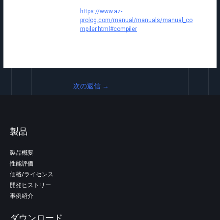
https://www.az-
prolog.com/manual/manuals/manual_co
mpiler.html#compiler
次の返信
→
製品
製品概要
性能評価
価格/ライセンス
開発ヒストリー
事例紹介
ダウンロード