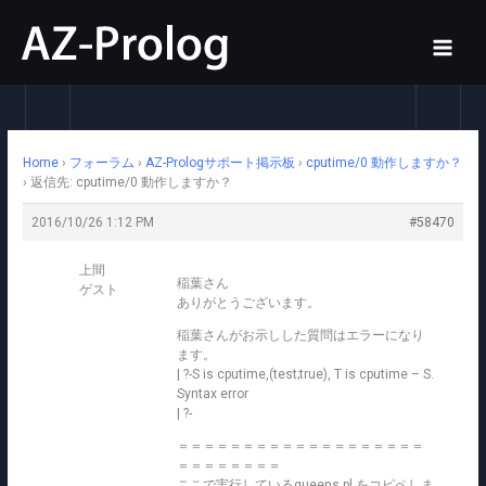
内
容
を
ス
キ
ッ
Home
›
フォーラム
›
AZ-Prologサポート掲示板
›
cputime/0 動作しますか？
プ
›
返信先: cputime/0 動作しますか？
2016/10/26 1:12 PM
#58470
上間
稲葉さん
ゲスト
ありがとうございます。
稲葉さんがお示しした質問はエラーになり
ます。
| ?-S is cputime,(test;true), T is cputime – S.
Syntax error
| ?-
＝＝＝＝＝＝＝＝＝＝＝＝＝＝＝＝＝＝＝
＝＝＝＝＝＝＝＝
ここで実行しているqueens.pl をコピペしま