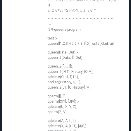
す。
どこが行けないのでしょうか？
〜〜〜〜〜〜〜〜〜〜〜〜〜〜〜〜〜〜〜
〜
% 9-queens program
test :-
queen([1,2,3,4,5,6,7,8,9],X),write(X),nl,fail.
queen(Data, Out) :-
queen_2(Data, [], Out).
queen_2([], _, []).
queen_2([H|T], History, [Q|M]) :-
qdelete(Q, H, T, L1),
nodiag(History, Q, 1),
queen_2(L1, [Q|History], M).
qperm([], []).
qperm([X|Y], [U|V]) :-
qdelete(U, X, Y, Z),
qperm(Z, V).
qdelete(A, A, L, L).
qdelete(X, A, [H|T], [A|R]) :-