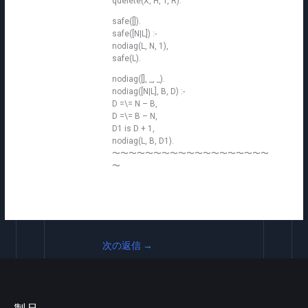
qdelete(X, H, T, R).
safe([]).
safe([N|L]) :-
nodiag(L, N, 1),
safe(L).
nodiag([], _, _).
nodiag([N|L], B, D) :-
D =\= N – B,
D =\= B – N,
D1 is D + 1,
nodiag(L, B, D1).
〜〜〜〜〜〜〜〜〜〜〜〜〜〜〜〜〜〜〜
〜
次の返信
→